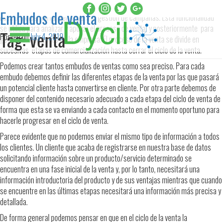
Embudos de venta
Es la principal herramienta para la gestión de campañas. Esta funcionalidad
se utiliza para analizar y apoyar el proceso de venta, y posteriormente para
Tag:
venta
Posted on
July 4, 2019
gestionar las ventas en la empresa. El proceso de la venta se divide en
sucesivas etapas de comercialización hasta cerrar el ciclo de la venta.
Podemos crear tantos embudos de ventas como sea preciso. Para cada
embudo debemos definir las diferentes etapas de la venta por las que pasará
un potencial cliente hasta convertirse en cliente. Por otra parte debemos de
disponer del contenido necesario adecuado a cada etapa del ciclo de venta de
forma que esta se va enviando a cada contacto en el momento oportuno para
hacerle progresar en el ciclo de venta.
Parece evidente que no podemos enviar el mismo tipo de información a todos
los clientes. Un cliente que acaba de registrarse en nuestra base de datos
solicitando información sobre un producto/servicio determinado se
encuentra en una fase inicial de la venta y, por lo tanto, necesitará una
información introductoria del producto y de sus ventajas mientras que cuando
se encuentre en las últimas etapas necesitará una información más precisa y
detallada.
De forma general podemos pensar en que en el ciclo de la venta la