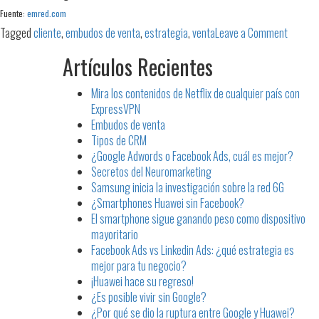
Fuente:
emred.com
on
Tagged
cliente
,
embudos de venta
,
estrategia
,
venta
Leave a Comment
Embudo
Artículos Recientes
de
venta
Mira los contenidos de Netflix de cualquier país con
ExpressVPN
Embudos de venta
Tipos de CRM
¿Google Adwords o Facebook Ads, cuál es mejor?
Secretos del Neuromarketing
Samsung inicia la investigación sobre la red 6G
¿Smartphones Huawei sin Facebook?
El smartphone sigue ganando peso como dispositivo
mayoritario
Facebook Ads vs Linkedin Ads: ¿qué estrategia es
mejor para tu negocio?
¡Huawei hace su regreso!
¿Es posible vivir sin Google?
¿Por qué se dio la ruptura entre Google y Huawei?