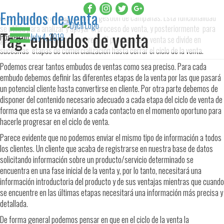
Embudos de venta
Es la principal herramienta para la gestión de campañas. Esta funcionalidad
se utiliza para analizar y apoyar el proceso de venta, y posteriormente para
Tag:
embudos de venta
Posted on
July 4, 2019
gestionar las ventas en la empresa. El proceso de la venta se divide en
sucesivas etapas de comercialización hasta cerrar el ciclo de la venta.
Podemos crear tantos embudos de ventas como sea preciso. Para cada
embudo debemos definir las diferentes etapas de la venta por las que pasará
un potencial cliente hasta convertirse en cliente. Por otra parte debemos de
disponer del contenido necesario adecuado a cada etapa del ciclo de venta de
forma que esta se va enviando a cada contacto en el momento oportuno para
hacerle progresar en el ciclo de venta.
Parece evidente que no podemos enviar el mismo tipo de información a todos
los clientes. Un cliente que acaba de registrarse en nuestra base de datos
solicitando información sobre un producto/servicio determinado se
encuentra en una fase inicial de la venta y, por lo tanto, necesitará una
información introductoria del producto y de sus ventajas mientras que cuando
se encuentre en las últimas etapas necesitará una información más precisa y
detallada.
De forma general podemos pensar en que en el ciclo de la venta la