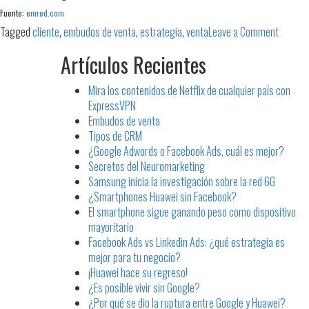
Fuente:
emred.com
on
Tagged
cliente
,
embudos de venta
,
estrategia
,
venta
Leave a Comment
Embudo
Artículos Recientes
de
venta
Mira los contenidos de Netflix de cualquier país con
ExpressVPN
Embudos de venta
Tipos de CRM
¿Google Adwords o Facebook Ads, cuál es mejor?
Secretos del Neuromarketing
Samsung inicia la investigación sobre la red 6G
¿Smartphones Huawei sin Facebook?
El smartphone sigue ganando peso como dispositivo
mayoritario
Facebook Ads vs Linkedin Ads: ¿qué estrategia es
mejor para tu negocio?
¡Huawei hace su regreso!
¿Es posible vivir sin Google?
¿Por qué se dio la ruptura entre Google y Huawei?