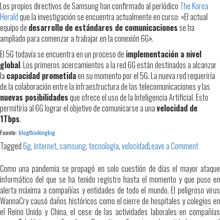
Los propios directivos de Samsung han confirmado al periódico
The Korea
Herald
que la investigación se encuentra actualmente en curso: «El actual
equipo de
desarrollo de estándares de comunicaciones
se ha
ampliado para comenzar a trabajar en la conexión 6G».
El 5G todavía se encuentra en un proceso de
implementación a nivel
global
. Los primeros acercamientos a la red 6G están destinados a alcanzar
la
capacidad prometida
en su momento por el 5G. La nueva red requeriría
de la colaboración entre la infraestructura de las telecomunicaciones y las
nuevas posibilidades
que ofrece el uso de la Inteligencia Artificial. Esto
permitiría al 6G lograr el objetivo de comunicarse a una
velocidad de
1Tbps
.
Fuente:
blogthinkingbig
on
Tagged
6g
,
internet
,
samsung
,
tecnologia
,
velocidad
Leave a Comment
Samsu
inicia
Como una pandemia se propagó en solo cuestión de días el mayor ataque
la
informático del que se ha tenido registro hasta el momento y que puso en
investi
alerta máxima a compañías y entidades de todo el mundo. El peligroso virus
sobre
WannaCry causó daños históricos como el cierre de hospitales y colegios en
la
el Reino Unido y China, el cese de las actividades laborales en compañías