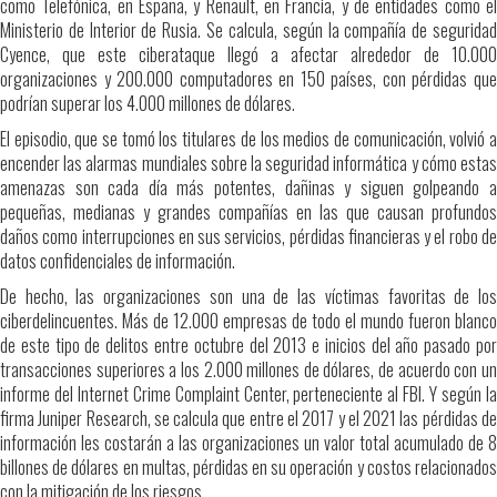
red
como Telefónica, en España, y Renault, en Francia, y de entidades como el
6G
Ministerio de Interior de Rusia. Se calcula, según la compañía de seguridad
Cyence, que este ciberataque llegó a afectar alrededor de 10.000
organizaciones y 200.000 computadores en 150 países, con pérdidas que
podrían superar los 4.000 millones de dólares.
El episodio, que se tomó los titulares de los medios de comunicación, volvió a
encender las alarmas mundiales sobre la seguridad informática y cómo estas
amenazas son cada día más potentes, dañinas y siguen golpeando a
pequeñas, medianas y grandes compañías en las que causan profundos
daños como interrupciones en sus servicios, pérdidas financieras y el robo de
datos confidenciales de información.
De hecho, las organizaciones son una de las víctimas favoritas de los
ciberdelincuentes. Más de 12.000 empresas de todo el mundo fueron blanco
de este tipo de delitos entre octubre del 2013 e inicios del año pasado por
transacciones superiores a los 2.000 millones de dólares, de acuerdo con un
informe del Internet Crime Complaint Center, perteneciente al FBI. Y según la
firma Juniper Research, se calcula que entre el 2017 y el 2021 las pérdidas de
información les costarán a las organizaciones un valor total acumulado de 8
billones de dólares en multas, pérdidas en su operación y costos relacionados
con la mitigación de los riesgos.