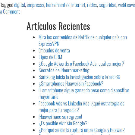
Tagged
digital
,
empresas
,
herramientas
,
internet
,
redes
,
seguridad
,
web
Leave
on
a Comment
¿Cómo
Artículos Recientes
proteger
la
Mira los contenidos de Netflix de cualquier país con
información
ExpressVPN
de
Embudos de venta
su
Tipos de CRM
empresa
¿Google Adwords o Facebook Ads, cuál es mejor?
en
Secretos del Neuromarketing
la
Samsung inicia la investigación sobre la red 6G
web?
¿Smartphones Huawei sin Facebook?
El smartphone sigue ganando peso como dispositivo
mayoritario
Facebook Ads vs Linkedin Ads: ¿qué estrategia es
mejor para tu negocio?
¡Huawei hace su regreso!
¿Es posible vivir sin Google?
¿Por qué se dio la ruptura entre Google y Huawei?