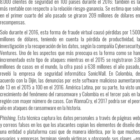
8.000 clientes de seguridad en 100 países durante el 2016; también es la
más rentable con respecto a la relación riesgo-ganancia. Se estima que solo
en el primer cuarto del año pasado se giraron 209 millones de dólares en
recompensas.
Solo durante el 2016, esta forma de fraude virtual causó pérdidas por 1.500
millones de dólares, teniendo en cuenta la pérdida de productividad, la
investigación y la recuperación de los datos, según la compañía Cybersecurity
Ventures. Uno de los aspectos que más preocupa es la forma como se han
incrementado este tipo de ataques: mientras en el 2015 se registraron 3,8
millones de casos en el mundo, la cifra pasó a 638 millones el año pasado,
reveló la empresa de seguridad informática SonicWall. En Colombia, de
acuerdo con la Dijin, las denuncias por este software malicioso aumentaron
de 13 en el 2015 a 100 en el 2016. América Latina, por su parte, ha visto un
crecimiento del fenómeno del ransomware y Colombia es el tercer país en la
región con mayor número de casos. Con WannaCry, el 2017 podría ser el peor
año en ataques de ransomware en la historia.
Phishing. Esta técnica captura los datos personales a través de páginas web
y correos falsos en los que los atacantes copian los elementos de diseño de
una entidad o plataforma casi que de manera idéntica, por lo que muchos
usuarios y empresas terminan siendo víctimas y otorgando sus claves –en