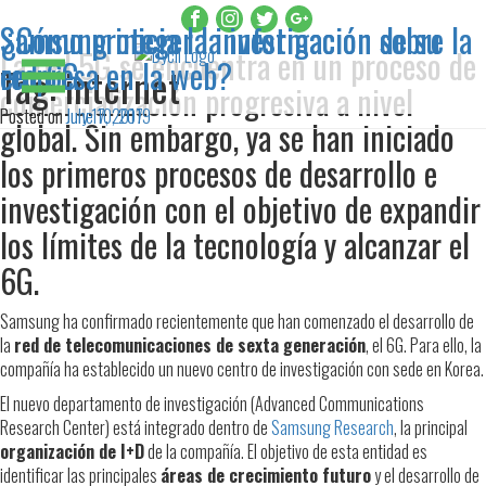
Samsung inicia la investigación sobre la
¿Cómo proteger la información de su
La red 5G se encuentra en un proceso de
red 6G
empresa en la web?
Tag:
internet
comercialización progresiva a nivel
Posted on
Posted on
June 10, 2019
July 17, 2017
global. Sin embargo, ya se han iniciado
los primeros procesos de desarrollo e
investigación con el objetivo de expandir
los límites de la tecnología y alcanzar el
6G.
Samsung ha confirmado recientemente que han comenzado el desarrollo de
la
red de telecomunicaciones de sexta generación
, el 6G. Para ello, la
compañía ha establecido un nuevo centro de investigación con sede en Korea.
El nuevo departamento de investigación (Advanced Communications
Research Center) está integrado dentro de
Samsung Research
, la principal
organización de I+D
de la compañía. El objetivo de esta entidad es
identificar las principales
áreas de crecimiento futuro
y el desarrollo de