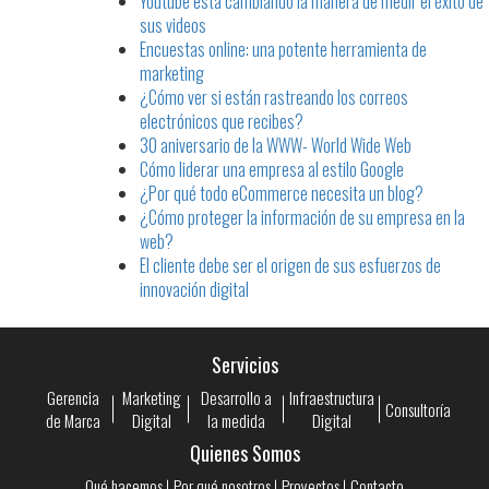
Youtube está cambiando la manera de medir el éxito de
sus videos
Encuestas online: una potente herramienta de
marketing
¿Cómo ver si están rastreando los correos
electrónicos que recibes?
30 aniversario de la WWW- World Wide Web
Cómo liderar una empresa al estilo Google
¿Por qué todo eCommerce necesita un blog?
¿Cómo proteger la información de su empresa en la
web?
El cliente debe ser el origen de sus esfuerzos de
innovación digital
Servicios
Gerencia
Marketing
Desarrollo a
Infraestructura
Consultoría
de Marca
Digital
la medida
Digital
Quienes Somos
Qué hacemos
Por qué nosotros
Proyectos
Contacto