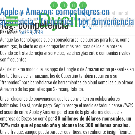
Apple y Amazon: competidores en
A pesar de sus diferencias, Apple y Amazone necesitan el uno al
apariencia, “frenemies” por conveniencia
otro más de lo que parece. Tanto es así que Apple está dispuesta a
Tag:
competencia
pagar 30 millones de dólares mensuales a su rival para utilizar sus
servicios en la nube.
Posted on
April 23, 2019
Aunque las tecnológicas suelen considerarse, de puertas para fuera, como
enemigas, lo cierto es que comparten más recursos de los que parece.
Cuando se trata de mejorar servicios, las sinergias entre compañías rivales
son frecuentes.
Así, del mismo modo que las apps de Google o de Amazon están presentes en
los teléfonos de la manzana, los de Cupertino también recurren a su
“frenemies” para beneficiarse de herramientas de cloud como las que ofrece
Amazon o de las pantallas que Samsung fabrica.
Unas relaciones de conveniencia que les convierten en colaboradores
habituales. Eso sí, previo pago. Según recoge el medio estadounidense
CNBC,
el acuerdo entre Apple y Amazon por el uso de la plataforma cloud de la
empresa de Bezos se cerró por
30 millones de dólares mensuales, un
10% más que el pasado año y alcanza los 300 millones anuales.
Una cifra que, aunque pueda parecer cuantiosa, es realmente insignificante,