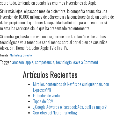
sobre todo, teniendo en cuenta las enormes inversiones de Apple.
Sin ir más lejos, el pasado mes de diciembre, la compañía anunciaba una
inversión de 10.000 millones de dólares para la construcción de un centro de
datos propio con el que tener la capacidad suficiente para ofrecer por sí
misma los servicios cloud que ha presentado recientemente.
Sin embargo, hasta que eso ocurra, parece que la relación entre ambas
tecnológicas va a tener que ser al menos cordial por el bien de sus niños
Alexa, Siri, HomePod, Echo, Apple TV o Fire TV.
Fuente:
Marketing Directo
on
Tagged
amazon
,
apple
,
competencia
,
tecnologia
Leave a Comment
Apple
Artículos Recientes
y
Amazon:
Mira los contenidos de Netflix de cualquier país con
competidor
ExpressVPN
en
Embudos de venta
apariencia,
Tipos de CRM
“frenemies”
¿Google Adwords o Facebook Ads, cuál es mejor?
por
Secretos del Neuromarketing
convenienci