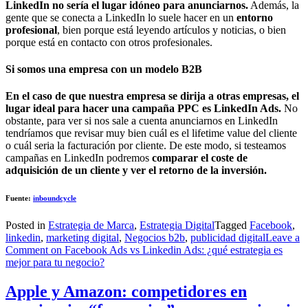
LinkedIn no sería el lugar idóneo para anunciarnos.
Además, la
gente que se conecta a LinkedIn lo suele hacer en un
entorno
profesional
, bien porque está leyendo artículos y noticias, o bien
porque está en contacto con otros profesionales.
Si somos una empresa con un modelo B2B
En el caso de que nuestra empresa se dirija a otras empresas, el
lugar ideal para hacer una campaña PPC es LinkedIn Ads.
No
obstante, para ver si nos sale a cuenta anunciarnos en LinkedIn
tendríamos que revisar muy bien cuál es el lifetime value del cliente
o cuál seria la facturación por cliente. De este modo, si testeamos
campañas en LinkedIn podremos
comparar el coste de
adquisición de un cliente y ver el retorno de la inversión.
Fuente:
inboundcycle
Posted in
Estrategia de Marca
,
Estrategia Digital
Tagged
Facebook
,
linkedin
,
marketing digital
,
Negocios b2b
,
publicidad digital
Leave a
Comment
on Facebook Ads vs Linkedin Ads: ¿qué estrategia es
mejor para tu negocio?
Apple y Amazon: competidores en