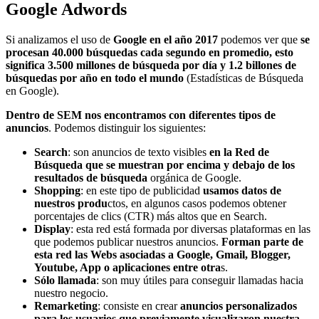
Google Adwords
Si analizamos el uso de
Google en el año 2017
podemos ver que
se
procesan 40.000 búsquedas cada segundo en promedio, esto
significa 3.500 millones de búsqueda por día y 1.2 billones de
búsquedas por año en todo el mundo
(Estadísticas de Búsqueda
en Google).
Dentro de SEM nos encontramos con diferentes tipos de
anuncios
. Podemos distinguir los siguientes:
Search
: son anuncios de texto visibles
en la Red de
Búsqueda que se muestran por encima y debajo de los
resultados de búsqueda
orgánica de Google.
Shopping
: en este tipo de publicidad
usamos datos de
nuestros produ
ctos, en algunos casos podemos obtener
porcentajes de clics (CTR) más altos que en Search.
Display
: esta red está formada por diversas plataformas en las
que podemos publicar nuestros anuncios.
Forman parte de
esta red las Webs asociadas a Google, Gmail, Blogger,
Youtube, App o aplicaciones entre otra
s.
Sólo llamada
: son muy útiles para conseguir llamadas hacia
nuestro negocio.
Remarketing
: consiste en crear
anuncios personalizados
para los usuarios que previamente visualizaron nuestra