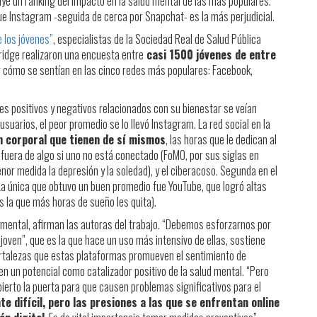
uye un ranking del impacto en la salud mental de las más populares.
ue Instagram -seguida de cerca por Snapchat- es la más perjudicial.
 los jóvenes”
, especialistas de la Sociedad Real de Salud Pública
bridge realizaron una encuesta entre
casi 1500 jóvenes de entre
r cómo se sentían en las cinco redes más populares: Facebook,
res positivos y negativos relacionados con su bienestar se veían
suarios, el peor promedio se lo llevó Instagram. La red social en la
 corporal que tienen de sí mismos
, las horas que le dedican al
afuera de algo si uno no está conectado (FoMO, por sus siglas en
nor medida la depresión y la soledad), y el ciberacoso. Segunda en el
La única que obtuvo un buen promedio fue YouTube, que logró altas
s la que más horas de sueño les quita).
 mental, afirman las autoras del trabajo. “Debemos esforzarnos por
ven”, que es la que hace un uso más intensivo de ellas, sostiene
ortalezas que estas plataformas promueven el sentimiento de
en un potencial como catalizador positivo de la salud mental. “Pero
ierto la puerta para que causen problemas significativos para el
e difícil, pero las presiones a las que se enfrentan online