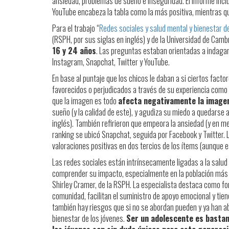
ansiedad, problemas de sueño e inseguridad. El informe incl
YouTube encabeza la tabla como la más positiva, mientras q
Para el trabajo “
Redes sociales y salud mental y bienestar de
(RSPH, por sus siglas en inglés) y de la Universidad de Cam
16 y 24 años
. Las preguntas estaban orientadas a indaga
Instagram, Snapchat, Twitter y YouTube.
En base al puntaje que los chicos le daban a si ciertos facto
favorecidos o perjudicados a través de su experiencia como u
que la imagen es todo
afecta negativamente la imagen
sueño (y la calidad de este), y agudiza su miedo a quedarse 
inglés). También refirieron que empeora la ansiedad (y en me
ranking se ubicó Snapchat, seguida por Facebook y Twitter. 
valoraciones positivas en dos tercios de los ítems (aunque e
Las redes sociales están intrínsecamente ligadas a la salud
comprender su impacto, especialmente en la población más jo
Shirley Cramer, de la RSPH. La especialista destaca como f
comunidad, facilitan el suministro de apoyo emocional y tien
también hay riesgos que si no se abordan pueden y ya han ab
bienestar de los jóvenes.
Ser un adolescente es bastant