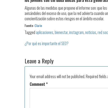
los jóvenes son sin duda únicas para esta generaci
Algunas de las medidas que propone el informe son: que los u
avisándoles del exceso de uso, que la red advierta cuando 
concientización sobre estos riesgos en el ámbito escolar.
Fuente:
Clarin
Tagged
aplicaciones
,
bienestar
,
instagram
,
noticias
,
red soc
¿Por qué es importante el SEO?
Leave a Reply
Your email address will not be published.
Required fields
Comment
*