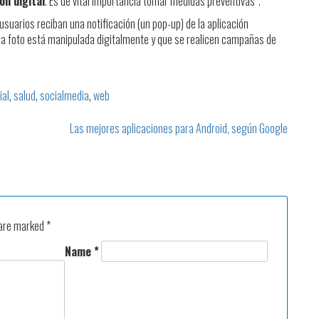
ón digital
. Es de vital importancia tomar medidas preventivas”.
suarios reciban una notificación (un pop-up) de la aplicación
una foto está manipulada digitalmente y que se realicen campañas de
ial
,
salud
,
socialmedia
,
web
Las mejores aplicaciones para Android, según Google
Post
navigation
 are marked
*
Name
*