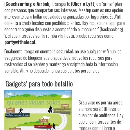
(
Couchsurfing o Airbnb
), transporte (
Uber o Lyft
) o a ‘armar’ plan
con personas que compartan sus intereses. Meetup.com es una opción
interesante para hallar actividades organizadas por lugareños. EatWith
conecta a chefs locales con posibles clientes. Hay incluso una ‘app’ para
encontrar alguien dispuesto a acompañarlo a ‘mochilear’ (backpacking).
Y, si sus intereses son la rumba y la fiesta, pruebe recursos como
partywithalocal
.
Finalmente, tenga en cuenta la seguridad: no use cualquier wifi público,
asegúrese de bloquear sus dispositivos, active los recursos para
rastrearlos si se pierden y mantenga encriptada toda la información
sensible. Ah, y no descuide nunca sus objetos personales.
‘Gadgets’ para todo bolsillo
Si su viaje es por vía aérea,
siempre será útil llevar un
buen par de audífonos. Hay
opciones interesantes de
marcas como Böhm o