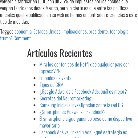
volviera a fabricar en EEUU con un 35% de impuestos por los coches que
vengan fabricados desde Mexico, pero lo cierto es que entre las políticas
oficiales que ha publicado en su web no hemos encontrado referencias a este
tipo de medidas.
Tagged
economia
,
Estados Unidos
,
implicaciones
,
presidente
,
tecnologia
,
on
trump
1 Comment
Qué
Artículos Recientes
significa
para
Mira los contenidos de Netflix de cualquier país con
la
ExpressVPN
tecnología
Embudos de venta
que
Tipos de CRM
Trump
¿Google Adwords o Facebook Ads, cuál es mejor?
sea
Secretos del Neuromarketing
el
Samsung inicia la investigación sobre la red 6G
nuevo
¿Smartphones Huawei sin Facebook?
presidente
El smartphone sigue ganando peso como dispositivo
de
mayoritario
EE.UU
Facebook Ads vs Linkedin Ads: ¿qué estrategia es