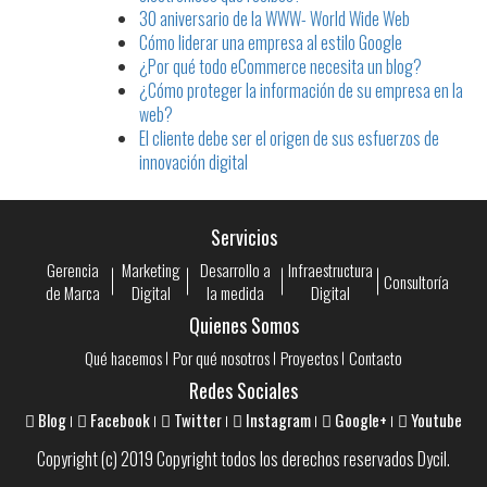
30 aniversario de la WWW- World Wide Web
Cómo liderar una empresa al estilo Google
¿Por qué todo eCommerce necesita un blog?
¿Cómo proteger la información de su empresa en la
web?
El cliente debe ser el origen de sus esfuerzos de
innovación digital
Servicios
Gerencia
Marketing
Desarrollo a
Infraestructura
Consultoría
de Marca
Digital
la medida
Digital
Quienes Somos
Qué hacemos
Por qué nosotros
Proyectos
Contacto
Redes Sociales
Blog
Facebook
Twitter
Instagram
Google+
Youtube
Copyright (c) 2019 Copyright todos los derechos reservados Dycil.