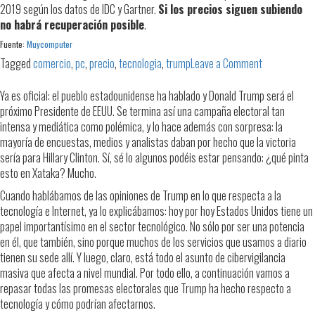
2019 según los datos de IDC y Gartner.
Si los precios siguen subiendo
no habrá recuperación posible
.
Fuente:
Muycomputer
on
Tagged
comercio
,
pc
,
precio
,
tecnologia
,
trump
Leave a Comment
La
guerra
Ya es oficial: el pueblo estadounidense ha hablado y Donald Trump será el
comercial
próximo Presidente de EEUU. Se termina así una campaña electoral tan
de
intensa y mediática como polémica, y lo hace además con sorpresa: la
Trump
mayoría de encuestas, medios y analistas daban por hecho que la victoria
afectará
sería para Hillary Clinton. Sí, sé lo algunos podéis estar pensando: ¿qué pinta
al
esto en Xataka? Mucho.
precio
Cuando hablábamos de las opiniones de Trump en lo que respecta a la
de
tecnología e Internet, ya lo explicábamos: hoy por hoy Estados Unidos tiene un
los
papel importantísimo en el sector tecnológico. No sólo por ser una potencia
PCs
en él, que también, sino porque muchos de los servicios que usamos a diario
tienen su sede allí. Y luego, claro, está todo el asunto de cibervigilancia
masiva que afecta a nivel mundial. Por todo ello, a continuación vamos a
repasar todas las promesas electorales que Trump ha hecho respecto a
tecnología y cómo podrían afectarnos.