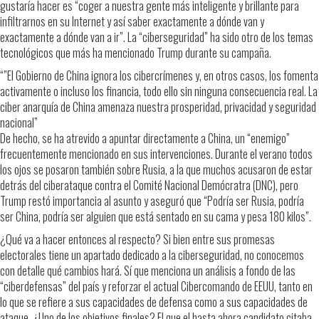
gustaría hacer es “coger a nuestra gente más inteligente y brillante para
infiltrarnos en su Internet y así saber exactamente a dónde van y
exactamente a dónde van a ir”. La “ciberseguridad” ha sido otro de los temas
tecnológicos que más ha mencionado Trump durante su campaña.
“”El Gobierno de China ignora los cibercrímenes y, en otros casos, los fomenta
activamente o incluso los financia, todo ello sin ninguna consecuencia real. La
ciber anarquía de China amenaza nuestra prosperidad, privacidad y seguridad
nacional”
De hecho, se ha atrevido a apuntar directamente a China, un “enemigo”
frecuentemente mencionado en sus intervenciones. Durante el verano todos
los ojos se posaron también sobre Rusia, a la que muchos acusaron de estar
detrás del ciberataque contra el Comité Nacional Demócratra (DNC), pero
Trump restó importancia al asunto y aseguró que “Podría ser Rusia, podría
ser China, podría ser alguien que está sentado en su cama y pesa 180 kilos”.
¿Qué va a hacer entonces al respecto? Si bien entre sus promesas
electorales tiene un apartado dedicado a la ciberseguridad, no conocemos
con detalle qué cambios hará. Sí que menciona un análisis a fondo de las
“ciberdefensas” del país y reforzar el actual Cibercomando de EEUU, tanto en
lo que se refiere a sus capacidades de defensa como a sus capacidades de
ataque. ¿Uno de los objetivos finales? El que el hasta ahora candidato citaba