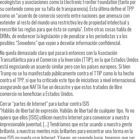
ecologistas y asociaciones como la Electronic Frontier Foundation (tanto por
su contenido como por su falta de transparencia). Ésta última define el TPP
como un “acuerdo de comercio secreto entre naciones que amenaza con
extender al resto del mundo una restrictiva ley de propiedad intelectual y
reescribir las reglas para que ésta se cumpla”. Entre otras cosas habla de
DRMs, de endurecer la legislación y de penalizar a los periodistas y a los
posibles “Snowdens” que vayan a desvelar información confidencial.
No queda demasiado claro qué pasará entonces con la Asociación
Transatlántica para el Comercio y la Inversión (TTIP), en la que Estados Unidos
está negociando un acuerdo similar pero con los países europeos. Si bien
Trump no se ha manifestado públicamente contra el TTIP como lo ha hecho
contra el TPP, sí que ha criticado este tipo de iniciativas a nivel internacional,
asegurando que NAFTA fue un desastre y que estos tratados de libre
comercio no benefician a Estados Unidos.
Cerrar “partes de Internet” para luchar contra ISIS
“Habláis de libertad de expresión. Habláis de libertad de cualquier tipo. Yo no
quiero que ellos [ISIS] utilicen nuestro Internet para convencer a nuestra
impresionable juventud. […] Tendríamos que estar usando a nuestra gente
brillante, a nuestras mentes más brillantes para encontrar una forma en la
que ISIS no pueda usar Internet. Y luego, en segundo lugar, tenemos que ser