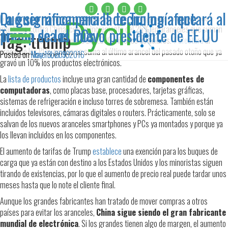
La guerra comercial de Trump afectará al
Qué significa para la tecnología que
El gobierno de Trump subió el viernes el nivel en la guerra comercial que
mantiene contra China, con un incremento del 25% en aranceles que suman
precio de los PCs
Trump sea el nuevo presidente de EE.UU
Tag:
trump
productos valorados en unos 200.000 millones de dólares.
Y afectará
al
precio de los PCs, porque se suma al último arancel del pasado otoño que ya
Posted on
Posted on
May 13, 2019
November 9, 2016
gravó un 10% los productos electrónicos.
La
lista de productos
incluye una gran cantidad de
componentes de
computadoras
, como placas base, procesadores, tarjetas gráficas,
sistemas de refrigeración e incluso torres de sobremesa. También están
incluidos televisores, cámaras digitales o routers. Prácticamente, solo se
salvan de los nuevos aranceles smartphones y PCs ya montados y porque ya
los llevan incluidos en los componentes.
El aumento de tarifas de Trump
establece
una exención para los buques de
carga que ya están con destino a los Estados Unidos y los minoristas siguen
tirando de existencias, por lo que el aumento de precio real puede tardar unos
meses hasta que lo note el cliente final.
Aunque los grandes fabricantes han tratado de mover compras a otros
países para evitar los aranceles,
China sigue siendo el gran fabricante
mundial de electrónica
. Si los grandes tienen algo de margen, el aumento