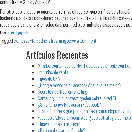
como Fire TV Stick y Apple TV.
Por otro lado, el usuario cuenta con un live chat o servicio en línea de atenci
haciendo uso de las conexiones seguras que nos ofrece la aplicación ExpressVP
redes sociales, a una gran velocidad, por medio de múltiples dispositivos y p
Fuente:
codigogeek
on
Tagged
expressVPN
,
netflix
,
streaming
Leave a Comment
Mira
Artículos Recientes
los
contenidos
Mira los contenidos de Netflix de cualquier país con Ex
de
Embudos de venta
Netflix
Tipos de CRM
de
¿Google Adwords o Facebook Ads, cuál es mejor?
cualquier
Secretos del Neuromarketing
país
Samsung inicia la investigación sobre la red 6G
con
¿Smartphones Huawei sin Facebook?
ExpressVPN
El smartphone sigue ganando peso como dispositivo ma
Facebook Ads vs Linkedin Ads: ¿qué estrategia es mejo
¡Huawei hace su regreso!
¿Es posible vivir sin Google?