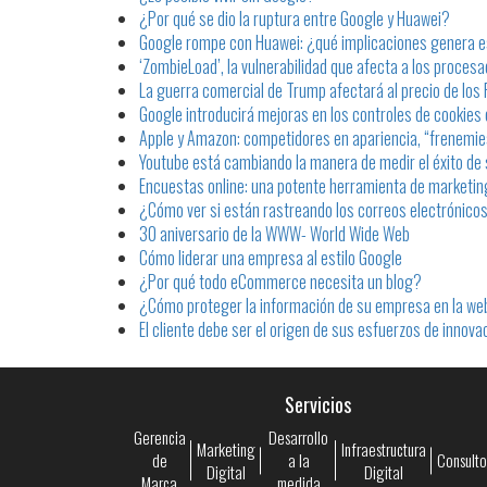
¿Por qué se dio la ruptura entre Google y Huawei?
Google rompe con Huawei: ¿qué implicaciones genera e
‘ZombieLoad’, la vulnerabilidad que afecta a los proces
La guerra comercial de Trump afectará al precio de los
Google introducirá mejoras en los controles de cookie
Apple y Amazon: competidores en apariencia, “frenemie
Youtube está cambiando la manera de medir el éxito de 
Encuestas online: una potente herramienta de marketin
¿Cómo ver si están rastreando los correos electrónico
30 aniversario de la WWW- World Wide Web
Cómo liderar una empresa al estilo Google
¿Por qué todo eCommerce necesita un blog?
¿Cómo proteger la información de su empresa en la we
El cliente debe ser el origen de sus esfuerzos de innovac
Servicios
Gerencia
Desarrollo
Marketing
Infraestructura
de
a la
Consulto
Digital
Digital
Marca
medida