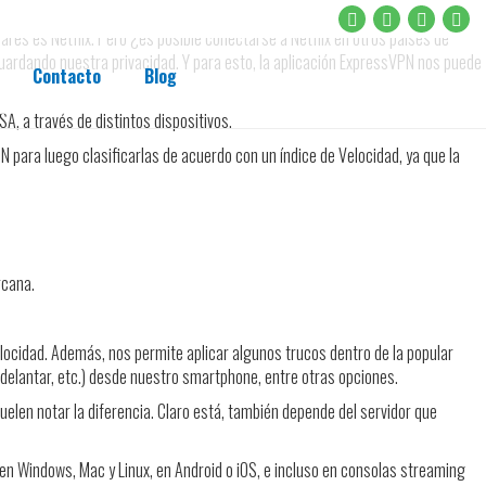
res es Netflix. Pero ¿es posible conectarse a Netflix en otros países de
guardando nuestra privacidad. Y para esto, la aplicación ExpressVPN nos puede
Contacto
Blog
A, a través de distintos dispositivos.
 para luego clasificarlas de acuerdo con un índice de Velocidad, ya que la
rcana.
locidad. Además, nos permite aplicar algunos trucos dentro de la popular
adelantar, etc.) desde nuestro smartphone, entre otras opciones.
suelen notar la diferencia. Claro está, también depende del servidor que
n Windows, Mac y Linux, en Android o iOS, e incluso en consolas streaming