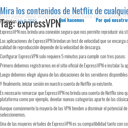
Mira los contenidos de Netflix de cualqu
El consumo de contenido streaming ha crecido en este último tiempo a partir d
forma segura? Bueno, en este caso necesitamos contar con una conexión VPN 
Tag:
expressVPN
Qué hacemos
Por qué nosotro
Posted on
July 9, 2019
ayudar.
ExpressVPN nos brinda una conexión segura que nos permite reproducir vía str
Las aplicaciones de ExpressVPN brindan un test de velocidad que se encarga de
calidad de reproducción depende de la velocidad de descarga.
Configurar ExpressVPN solo requiere 5 minutos para cumplir con tres pasos:
Primero debemos registrarnos en el sitio oficial de ExpressVPN e instalar la a
Luego debemos elegir alguna de las ubicaciones de los servidores disponibles
Y finalmente, iniciar sesión en nuestra cuenta de Netflix ya existente.
Es necesario remarcar que ExpressVPN no brinda una cuenta de Netflix sino qu
plataforma como por ejemplo, develar nuevas categorías aparte de las clásica
Aunque comúnmente la mayoría de las VPN tienden a disminuir el potencial de
seleccionemos.
Una de las mayores virtudes de ExpressVPN es su compatibilidad tanto con com