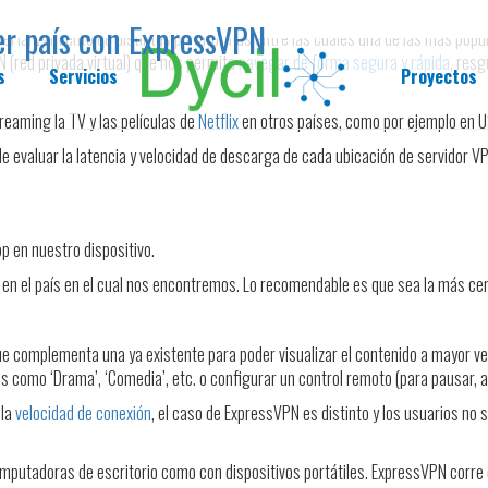
ier país con ExpressVPN
el lanzamiento de distintas plataformas entre las cuales una de las más popula
(red privada virtual) que nos permita
navegar de forma segura y rápida
, res
s
Servicios
Proyectos
eaming la TV y las películas de
Netflix
en otros países, como por ejemplo en US
 evaluar la latencia y velocidad de descarga de cada ubicación de servidor VPN
pp en nuestro dispositivo.
 en el país en el cual nos encontremos. Lo recomendable es que sea la más ce
e complementa una ya existente para poder visualizar el contenido a mayor ve
s como ‘Drama’, ‘Comedia’, etc. o configurar un control remoto (para pausar, 
 la
velocidad de conexión
, el caso de ExpressVPN es distinto y los usuarios no 
putadoras de escritorio como con dispositivos portátiles. ExpressVPN corre e