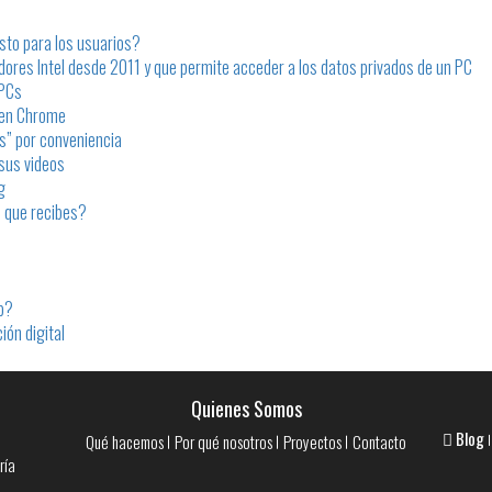
sto para los usuarios?
adores Intel desde 2011 y que permite acceder a los datos privados de un PC
 PCs
s en Chrome
s” por conveniencia
sus videos
g
s que recibes?
b?
ión digital
Quienes Somos
Blog
Qué hacemos
Por qué nosotros
Proyectos
Contacto
ría